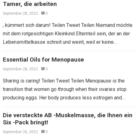
Tamer, die arbeiten
September 28, 2022
0
, kümmert sich darum! Teilen Tweet Teilen Niemand möchte
mit dem rotgesichtigen Kleinkind Elternteil sein, der an der
Lebensmittelkasse schreit und weint, weil er keine
Gummibären haben kann. Aber wenn…
Essential Oils for Menopause
September 28, 2022
0
Sharing is caring! Teilen Tweet Teilen Menopause is the
transition that women go through when their ovaries stop
producing eggs. Her body produces less estrogen and
progesterone, and menstruation becomes…
Die versteckte AB -Muskelmasse, die Ihnen ein
Six -Pack bringt!
September 26, 2022
0