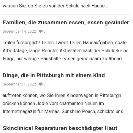
wissen Sie, ob Sie es von der Schule nach Hause…
Familien, die zusammen essen, essen gesünder
September 14, 2022
0
Teilen fürsorglich! Teilen Tweet Teilen Hausaufgaben, späte
Arbeitstage, lange Pendler, Aktivitäten nach der Schule-keine
Frage, nur wenige Haushalte essen gemeinsam zu Abend.
Studien zeigen jedoch, dass die Haushaltsdinnerstunde ein
entscheidender…
Dinge, die in Pittsburgh mit einem Kind
September 11, 2022
0
auftreten können, wo Sie Ihren Kinderwagen in Pittsburgh
drücken können Jodie vom charmanten Neuen im
Internetmagazin für Mamas, Sunshine Peach, schickte uns
eine Woche lang Spaß in ihrer Stadt Pittsburgh,…
Skinclinical Reparaturen beschädigter Haut