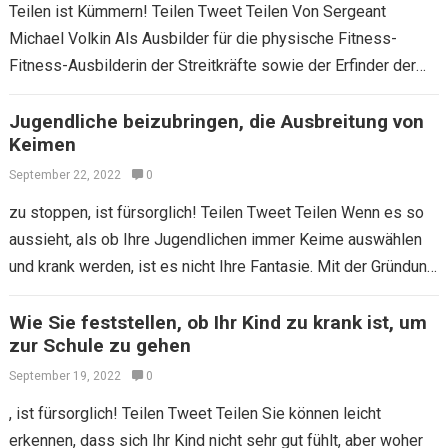
Teilen ist Kümmern! Teilen Tweet Teilen Von Sergeant
Michael Volkin Als Ausbilder für die physische Fitness-
Fitness-Ausbilderin der Streitkräfte sowie der Erfinder der
Stamina Stack 52-Trainingskarten der physischen Fitness
glauben Sie…
Jugendliche beizubringen, die Ausbreitung von
Keimen
September 22, 2022
0
zu stoppen, ist fürsorglich! Teilen Tweet Teilen Wenn es so
aussieht, als ob Ihre Jugendlichen immer Keime auswählen
und krank werden, ist es nicht Ihre Fantasie. Mit der Gründung
von…
Wie Sie feststellen, ob Ihr Kind zu krank ist, um
zur Schule zu gehen
September 19, 2022
0
, ist fürsorglich! Teilen Tweet Teilen Sie können leicht
erkennen, dass sich Ihr Kind nicht sehr gut fühlt, aber woher