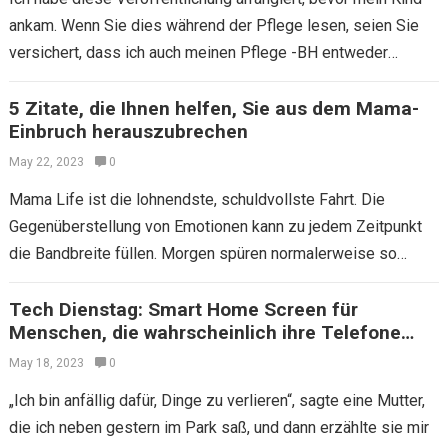
ankam. Wenn Sie dies während der Pflege lesen, seien Sie
versichert, dass ich auch meinen Pflege -BH entweder
entlade oder einfach wieder…
5 Zitate, die Ihnen helfen, Sie aus dem Mama-
Einbruch herauszubrechen
May 22, 2023
0
Mama Life ist die lohnendste, schuldvollste Fahrt. Die
Gegenüberstellung von Emotionen kann zu jedem Zeitpunkt
die Bandbreite füllen. Morgen spüren normalerweise so
etwas wie: „Füttere mich, kuscheln Sie mich, bürsten…
Tech Dienstag: Smart Home Screen für
Menschen, die wahrscheinlich ihre Telefone
verlieren
May 18, 2023
0
„Ich bin anfällig dafür, Dinge zu verlieren“, sagte eine Mutter,
die ich neben gestern im Park saß, und dann erzählte sie mir