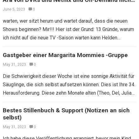
auf neue Fernsehsendungen
June 5, 2023
0
warten, wer sitzt herum und wartet darauf, dass die neuen
Shows beginnen? Mir!!! Hier ist der Grund: 13 Gründe, warum
ich nicht auf die neue TV -Saison warten kann Helden…
Gastgeber einer Margarita Mommies -Gruppe
May 31, 2023
0
Die Schwierigkeit dieser Woche ist eine sonnige Aktivität für
Säuglinge, die sich selbst aufsetzen können. Dies ist Ihre 34.
Herausforderung. Diese zehn Monate alten (Theo, Del, Julian
und Paxton) haben…
Bestes Stillenbuch & Support (Notizen an sich
selbst)
May 31, 2023
0
Ich habe diese Veröffentlichung arrangiert, bevor mein Kind