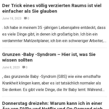
Der Trick eines völlig verzierten Raums ist viel
einfacher als Sie glauben
June 18, 2023
0
. Ich habe in meinem 35 -jährigen Lebensjahre entdeckt, dass
es viele Dinge gibt, in denen ich großartig bin. Ich bin ein
verdammter Mahlzeitplaner, ich bin ein schwieriger Arbeiter,
ich…
Grunzen -Baby -Syndrom – Hier ist, was Sie
wissen sollten
June 8, 2023
0
, das grunzende Baby -Syndrom (GBS) wie eine ernsthafte
Krankheit klingen kann, aber es ist tatsächlich normaler als
Sie denken. Es gibt viele Dinge, die Ihr Baby lernt. Während
der…
Donnerstag dreizehn: Warum kann ich in einer
Ära von DVRs und Netflix und On-Demand nicht