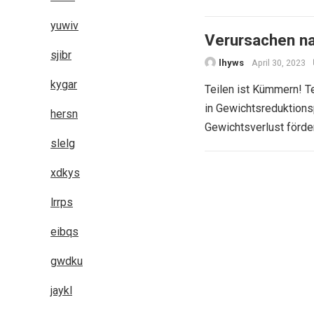
yuwiv
Verursachen na
sjibr
lhyws
April 30, 2023
kygar
Teilen ist Kümmern! T
in Gewichtsreduktionsp
hersn
Gewichtsverlust förde
slelg
xdkys
Posts
navigation
lrrps
eibqs
gwdku
jaykl