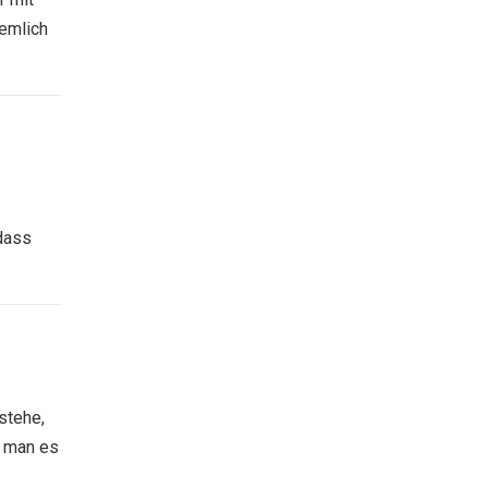
iemlich
dass
stehe,
e man es