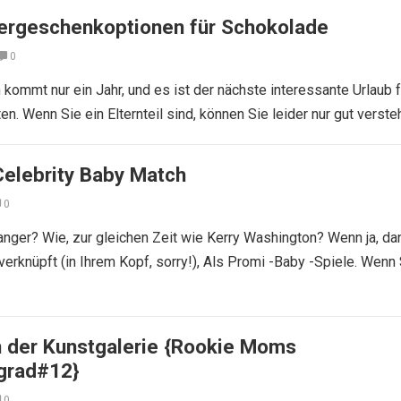
ergeschenkoptionen für Schokolade
0
kommt nur ein Jahr, und es ist der nächste interessante Urlaub f
n. Wenn Sie ein Elternteil sind, können Sie leider nur gut verste
Celebrity Baby Match
0
nger? Wie, zur gleichen Zeit wie Kerry Washington? Wenn ja, da
erknüpft (in Ihrem Kopf, sorry!), Als Promi -Baby -Spiele. Wenn 
 der Kunstgalerie {Rookie Moms
grad#12}
0