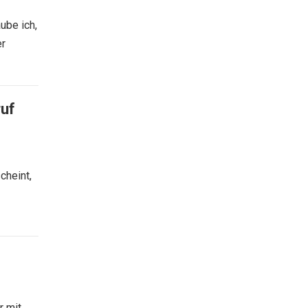
ube ich,
er
ruf
cheint,
r mit