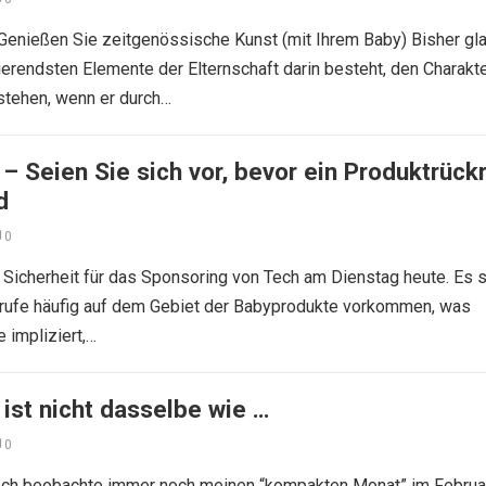
Genießen Sie zeitgenössische Kunst (mit Ihrem Baby) Bisher gla
ierendsten Elemente der Elternschaft darin besteht, den Charakt
stehen, wenn er durch…
– Seien Sie sich vor, bevor ein Produktrück
d
0
 Sicherheit für das Sponsoring von Tech am Dienstag heute. Es s
krufe häufig auf dem Gebiet der Babyprodukte vorkommen, was
e impliziert,…
ist nicht dasselbe wie …
0
 Ich beobachte immer noch meinen “kompakten Monat” im Februa