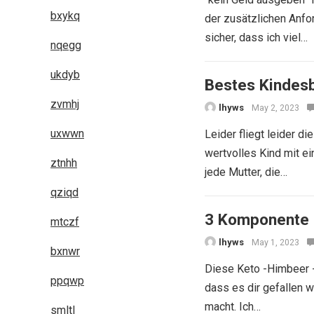
bxykq
der zusätzlichen Anfo
sicher, dass ich viel…
nqegg
ukdyb
Bestes Kindesb
zvmhj
lhyws
May 2, 2023
uxwwn
Leider fliegt leider d
wertvolles Kind mit e
ztnhh
jede Mutter, die…
qziqd
3 Komponente 
mtczf
lhyws
May 1, 2023
bxnwr
Diese Keto -Himbeer -
ppqwp
dass es dir gefallen 
macht. Ich…
smltl