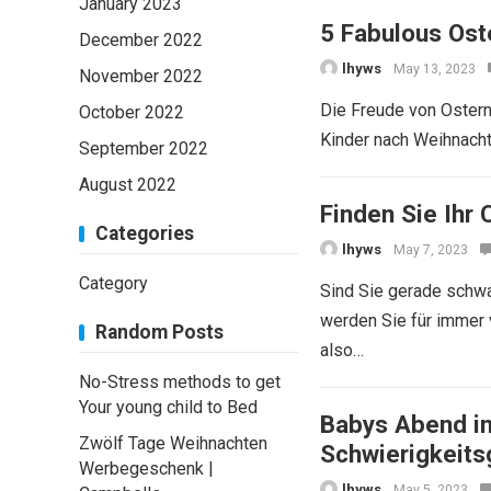
January 2023
5 Fabulous Ost
December 2022
lhyws
May 13, 2023
November 2022
Die Freude von Ostern 
October 2022
Kinder nach Weihnachte
September 2022
August 2022
Finden Sie Ihr 
Categories
lhyws
May 7, 2023
Category
Sind Sie gerade schwa
werden Sie für immer v
Random Posts
also…
No-Stress methods to get
Your young child to Bed
Babys Abend in
Zwölf Tage Weihnachten
Schwierigkeits
Werbegeschenk |
lhyws
May 5, 2023