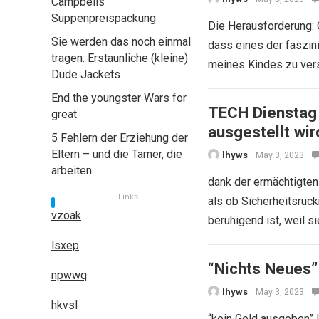
Campbells
Suppenpreispackung
Die Herausforderung: 
Sie werden das noch einmal
dass eines der faszin
tragen: Erstaunliche (kleine)
meines Kindes zu ver
Dude Jackets
End the youngster Wars for
TECH Dienstag 
great
ausgestellt wir
5 Fehlern der Erziehung der
Eltern – und die Tamer, die
lhyws
May 3, 2023
arbeiten
dank der ermächtigten
Links
als ob Sicherheitsrüc
vzoak
beruhigend ist, weil si
lsxep
“Nichts Neues” 
npwwq
lhyws
May 3, 2023
hkvsl
“kein Geld ausgeben”