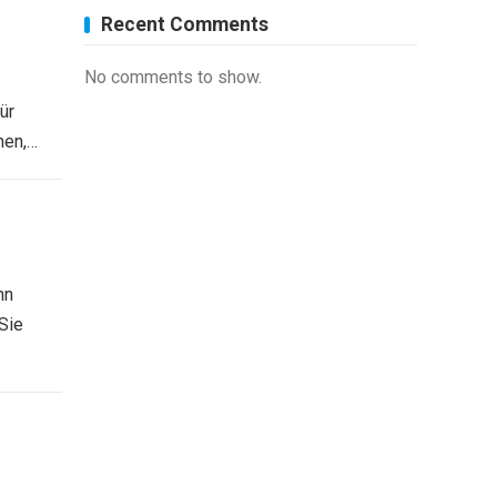
Recent Comments
No comments to show.
ür
hen,…
nn
Sie