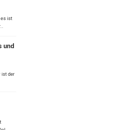
es ist
r…
s und
 ist der
t
el,