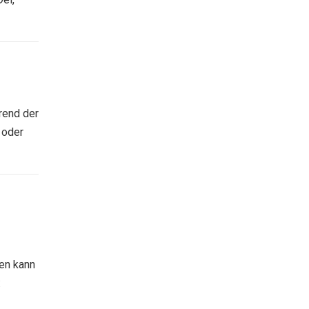
rend der
 oder
nen kann
: