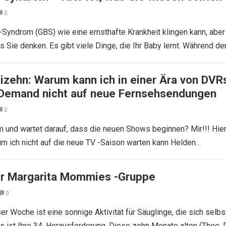
0
-Syndrom (GBS) wie eine ernsthafte Krankheit klingen kann, aber 
ls Sie denken. Es gibt viele Dinge, die Ihr Baby lernt. Während de
izehn: Warum kann ich in einer Ära von DVR
-Demand nicht auf neue Fernsehsendungen
0
m und wartet darauf, dass die neuen Shows beginnen? Mir!!! Hier
um ich nicht auf die neue TV -Saison warten kann Helden…
er Margarita Mommies -Gruppe
0
er Woche ist eine sonnige Aktivität für Säuglinge, die sich selbs
s ist Ihre 34. Herausforderung. Diese zehn Monate alten (Theo, D