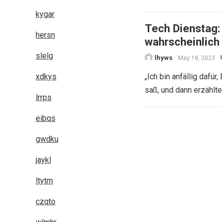
kygar
Tech Dienstag:
hersn
wahrscheinlich 
slelg
lhyws
May 18, 2023
xdkys
„Ich bin anfällig dafür
saß, und dann erzählt
lrrps
eibqs
Posts
gwdku
navigation
jaykl
ltytm
czqto