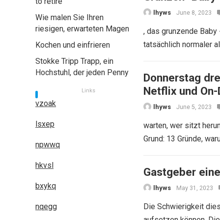
to retire
lhyws
June 8, 2023
Wie malen Sie Ihren
riesigen, erwarteten Magen
, das grunzende Baby 
tatsächlich normaler a
Kochen und einfrieren
Stokke Tripp Trapp, ein
Hochstuhl, der jeden Penny
Donnerstag dre
Netflix und On
Links
vzoak
lhyws
June 5, 2023
lsxep
warten, wer sitzt heru
Grund: 13 Gründe, war
npwwq
hkvsl
Gastgeber ein
bxykq
lhyws
May 31, 2023
nqegg
Die Schwierigkeit dies
aufsetzen können. Die