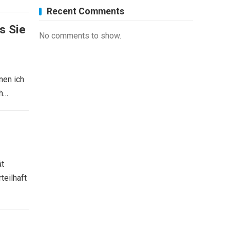
Recent Comments
ls Sie
No comments to show.
nen ich
ch…
ät
teilhaft