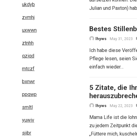
ukdyb
Julian und Paxton) ha
zvmhj
Bestes Stillenb
uxwwn
lhyws
May 31, 2023
ztnhh
Ich habe diese Veröff
qziqd
Pflege lesen, seien S
einfach wieder…
mtczf
bxnwr
5 Zitate, die 
ppqwp
herauszubrech
lhyws
May 22, 2023
smltl
Mama Life ist die loh
yuwiv
zu jedem Zeitpunkt di
sjibr
„Füttere mich, kuschel