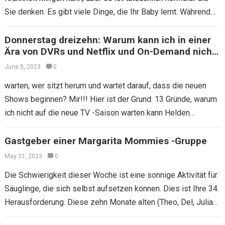
Sie denken. Es gibt viele Dinge, die Ihr Baby lernt. Während
der…
Donnerstag dreizehn: Warum kann ich in einer
Ära von DVRs und Netflix und On-Demand nicht
auf neue Fernsehsendungen
June 5, 2023
0
warten, wer sitzt herum und wartet darauf, dass die neuen
Shows beginnen? Mir!!! Hier ist der Grund: 13 Gründe, warum
ich nicht auf die neue TV -Saison warten kann Helden…
Gastgeber einer Margarita Mommies -Gruppe
May 31, 2023
0
Die Schwierigkeit dieser Woche ist eine sonnige Aktivität für
Säuglinge, die sich selbst aufsetzen können. Dies ist Ihre 34.
Herausforderung. Diese zehn Monate alten (Theo, Del, Julian
und Paxton) haben…