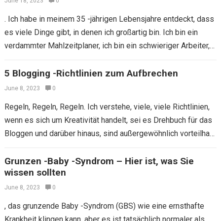
June 18, 2023
0
. Ich habe in meinem 35 -jährigen Lebensjahre entdeckt, dass
es viele Dinge gibt, in denen ich großartig bin. Ich bin ein
verdammter Mahlzeitplaner, ich bin ein schwieriger Arbeiter,
ich…
5 Blogging -Richtlinien zum Aufbrechen
June 8, 2023
0
Regeln, Regeln, Regeln. Ich verstehe, viele, viele Richtlinien,
wenn es sich um Kreativität handelt, sei es Drehbuch für das
Bloggen und darüber hinaus, sind außergewöhnlich vorteilhaft
für Einsichten, Unterstützung und…
Grunzen -Baby -Syndrom – Hier ist, was Sie
wissen sollten
June 8, 2023
0
, das grunzende Baby -Syndrom (GBS) wie eine ernsthafte
Krankheit klingen kann, aber es ist tatsächlich normaler als