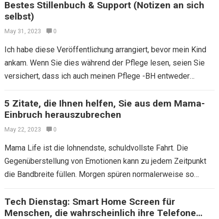
Bestes Stillenbuch & Support (Notizen an sich
selbst)
May 31, 2023
0
Ich habe diese Veröffentlichung arrangiert, bevor mein Kind
ankam. Wenn Sie dies während der Pflege lesen, seien Sie
versichert, dass ich auch meinen Pflege -BH entweder
entlade oder einfach wieder…
5 Zitate, die Ihnen helfen, Sie aus dem Mama-
Einbruch herauszubrechen
May 22, 2023
0
Mama Life ist die lohnendste, schuldvollste Fahrt. Die
Gegenüberstellung von Emotionen kann zu jedem Zeitpunkt
die Bandbreite füllen. Morgen spüren normalerweise so
etwas wie: „Füttere mich, kuscheln Sie mich, bürsten…
Tech Dienstag: Smart Home Screen für
Menschen, die wahrscheinlich ihre Telefone